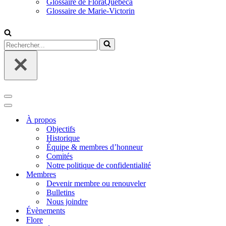
Glossaire de FloraQuebeca
Glossaire de Marie-Victorin
Rechercher...
Menu
de
Menu
navigation
de
À propos
navigation
Objectifs
Historique
Équipe & membres d’honneur
Comités
Notre politique de confidentialité
Membres
Devenir membre ou renouveler
Bulletins
Nous joindre
Évènements
Flore