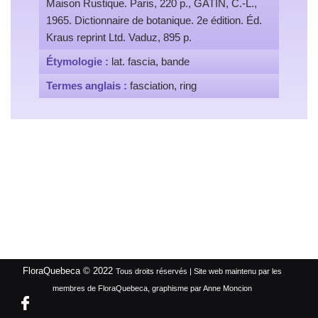
Maison Rustique. Paris, 220 p., GATIN, C.-L.,
1965. Dictionnaire de botanique. 2e édition. Éd.
Kraus reprint Ltd. Vaduz, 895 p.
Étymologie :
lat. fascia, bande
Termes anglais :
fasciation, ring
FloraQuebeca © 2022
Tous droits réservés | Site web maintenu par les
membres de FloraQuebeca, graphisme par Anne Moncion