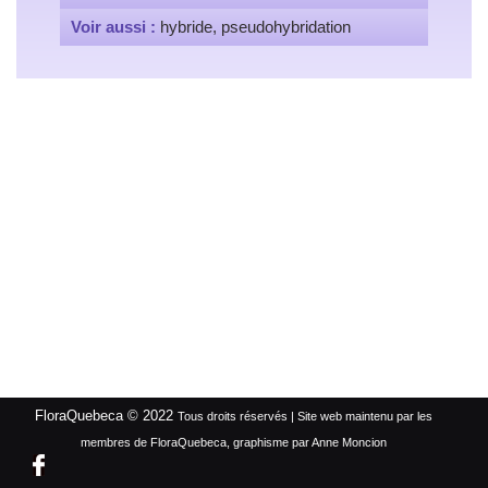
Voir aussi :
hybride, pseudohybridation
FloraQuebeca © 2022
Tous droits réservés | Site web maintenu par les
membres de FloraQuebeca, graphisme par Anne Moncion