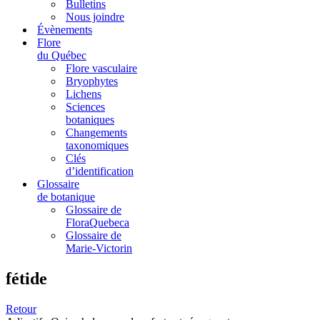
Bulletins
Nous joindre
Évènements
Flore
du Québec
Flore vasculaire
Bryophytes
Lichens
Sciences
botaniques
Changements
taxonomiques
Clés
d’identification
Glossaire
de botanique
Glossaire de
FloraQuebeca
Glossaire de
Marie-Victorin
fétide
Retour