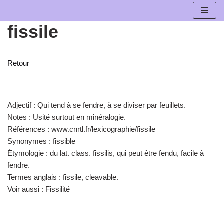
fissile
Aller
au
contenu
Retour
Adjectif :
Qui tend à se fendre, à se diviser par feuillets.
Notes :
Usité surtout en minéralogie.
Références :
www.cnrtl.fr/lexicographie/fissile
Synonymes :
fissible
Étymologie :
du lat. class. fissilis, qui peut être fendu, facile à
fendre.
Termes anglais :
fissile, cleavable.
Voir aussi :
Fissilité