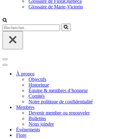
Glossaire de FloraQuebeca
Glossaire de Marie-Victorin
Rechercher...
Menu
de
Menu
navigation
de
À propos
navigation
Objectifs
Historique
Équipe & membres d’honneur
Comités
Notre politique de confidentialité
Membres
Devenir membre ou renouveler
Bulletins
Nous joindre
Évènements
Flore