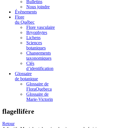
Bulletins
Nous joindre
Évènements
Flore
du Québec
Flore vasculaire
Bryophytes
Lichens
Sciences
botaniques
Changements
taxonomiques
Clés
d’identification
Glossaire
de botanique
Glossaire de
FloraQuebeca
Glossaire de
Marie-Victorin
flagellifère
Retour