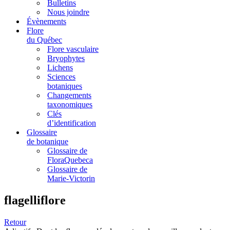
Bulletins
Nous joindre
Évènements
Flore
du Québec
Flore vasculaire
Bryophytes
Lichens
Sciences
botaniques
Changements
taxonomiques
Clés
d’identification
Glossaire
de botanique
Glossaire de
FloraQuebeca
Glossaire de
Marie-Victorin
flagelliflore
Retour