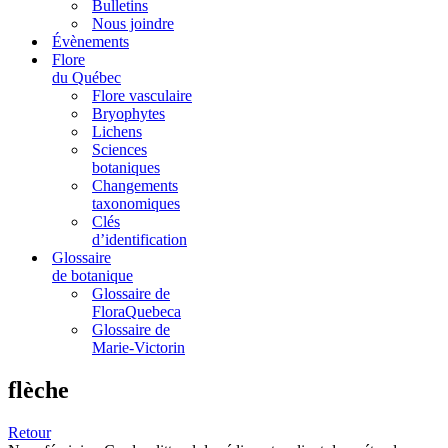
Bulletins
Nous joindre
Évènements
Flore
du Québec
Flore vasculaire
Bryophytes
Lichens
Sciences
botaniques
Changements
taxonomiques
Clés
d’identification
Glossaire
de botanique
Glossaire de
FloraQuebeca
Glossaire de
Marie-Victorin
flèche
Retour