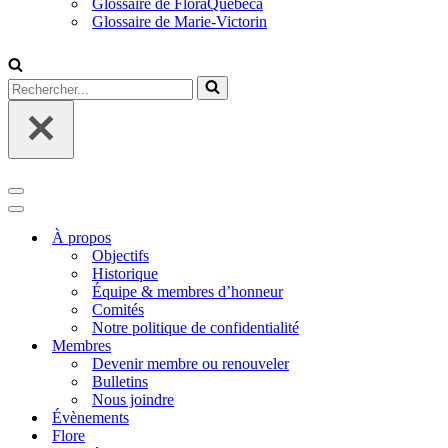
Glossaire de FloraQuebeca
Glossaire de Marie-Victorin
Rechercher...
Menu
de
Menu
navigation
de
À propos
navigation
Objectifs
Historique
Équipe & membres d’honneur
Comités
Notre politique de confidentialité
Membres
Devenir membre ou renouveler
Bulletins
Nous joindre
Évènements
Flore