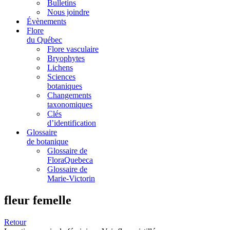
Bulletins
Nous joindre
Évènements
Flore
du Québec
Flore vasculaire
Bryophytes
Lichens
Sciences
botaniques
Changements
taxonomiques
Clés
d’identification
Glossaire
de botanique
Glossaire de
FloraQuebeca
Glossaire de
Marie-Victorin
fleur femelle
Retour