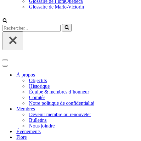
Glossaire de FloraQuebeca
Glossaire de Marie-Victorin
Rechercher...
Menu
de
Menu
navigation
de
À propos
navigation
Objectifs
Historique
Équipe & membres d’honneur
Comités
Notre politique de confidentialité
Membres
Devenir membre ou renouveler
Bulletins
Nous joindre
Évènements
Flore