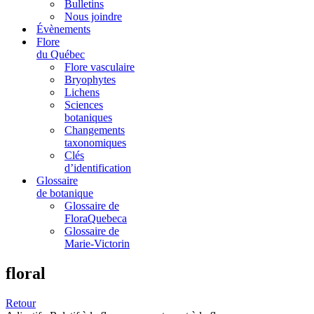
Bulletins
Nous joindre
Évènements
Flore
du Québec
Flore vasculaire
Bryophytes
Lichens
Sciences
botaniques
Changements
taxonomiques
Clés
d’identification
Glossaire
de botanique
Glossaire de
FloraQuebeca
Glossaire de
Marie-Victorin
floral
Retour