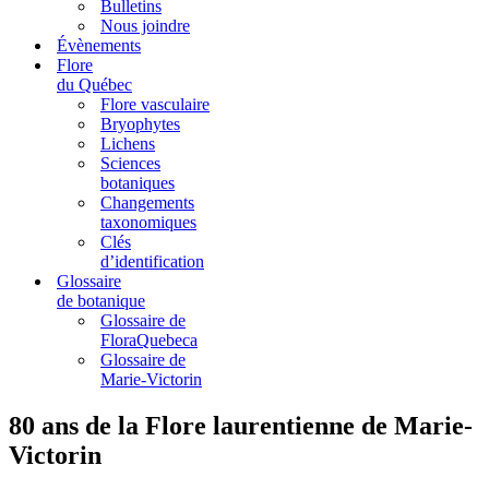
Bulletins
Nous joindre
Évènements
Flore
du Québec
Flore vasculaire
Bryophytes
Lichens
Sciences
botaniques
Changements
taxonomiques
Clés
d’identification
Glossaire
de botanique
Glossaire de
FloraQuebeca
Glossaire de
Marie-Victorin
80 ans de la Flore laurentienne de Marie-
Victorin