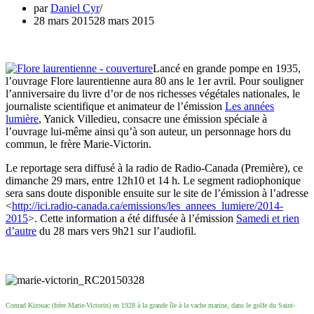
par
Daniel Cyr
28 mars 2015
28 mars 2015
Lancé en grande pompe en 1935,
l’ouvrage Flore laurentienne aura 80 ans le 1er avril. Pour souligner
l’anniversaire du livre d’or de nos richesses végétales nationales, le
journaliste scientifique et animateur de l’émission
Les années
lumière
, Yanick Villedieu, consacre une émission spéciale à
l’ouvrage lui-même ainsi qu’à son auteur, un personnage hors du
commun, le frère Marie-Victorin.
Le reportage sera diffusé à la radio de Radio-Canada (Première), ce
dimanche 29 mars, entre 12h10 et 14 h. Le segment radiophonique
sera sans doute disponible ensuite sur le site de l’émission à l’adresse
<
http://ici.radio-canada.ca/emissions/les_annees_lumiere/2014-
2015
>. Cette information a été diffusée à l’émission
Samedi et rien
d’autre
du 28 mars vers 9h21 sur l’audiofil.
Conrad Kirouac (frère Marie-Victorin) en 1928 à la grande île à la vache marine, dans le golfe du Saint-