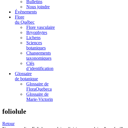
Bulletins
Nous joindre
Évènements
Flore
du Québec
Flore vasculaire
Bryophytes
Lichens
Sciences
botaniques
Changements
taxonomiques
Clés
d’identification
Glossaire
de botanique
Glossaire de
FloraQuebeca
Glossaire de
Marie-Victorin
foliolule
Retour