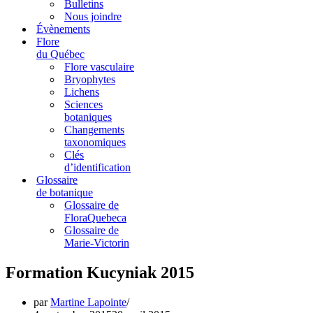
Bulletins
Nous joindre
Évènements
Flore
du Québec
Flore vasculaire
Bryophytes
Lichens
Sciences
botaniques
Changements
taxonomiques
Clés
d’identification
Glossaire
de botanique
Glossaire de
FloraQuebeca
Glossaire de
Marie-Victorin
Formation Kucyniak 2015
par
Martine Lapointe