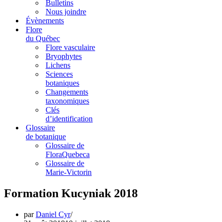
Bulletins
Nous joindre
Évènements
Flore
du Québec
Flore vasculaire
Bryophytes
Lichens
Sciences
botaniques
Changements
taxonomiques
Clés
d’identification
Glossaire
de botanique
Glossaire de
FloraQuebeca
Glossaire de
Marie-Victorin
Formation Kucyniak 2018
par
Daniel Cyr