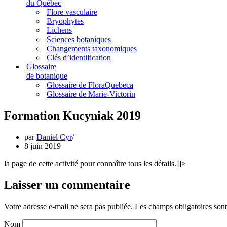
du Québec
Flore vasculaire
Bryophytes
Lichens
Sciences botaniques
Changements taxonomiques
Clés d’identification
Glossaire
de botanique
Glossaire de FloraQuebeca
Glossaire de Marie-Victorin
Formation Kucyniak 2019
par
Daniel Cyr
8 juin 2019
la page de cette activité pour connaître tous les détails.]]>
Laisser un commentaire
Votre adresse e-mail ne sera pas publiée.
Les champs obligatoires son
Nom