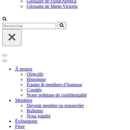
Glossaire de FloraQuebeca
Glossaire de Marie-Victorin
Rechercher...
Menu
de
Menu
navigation
de
À propos
navigation
Objectifs
Historique
Équipe & membres d’honneur
Comités
Notre politique de confidentialité
Membres
Devenir membre ou renouveler
Bulletins
Nous joindre
Évènements
Flore