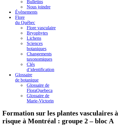
Bulletins
Nous joindre
Évènements
Flore
du Québec
Flore vasculaire
Bryophytes
Lichens
Sciences
botaniques
Changements
taxonomiques
Clés
d’identification
Glossaire
de botanique
Glossaire de
FloraQuebeca
Glossaire de
Marie-Victorin
Formation sur les plantes vasculaires à
risque à Montréal : groupe 2 – bloc A