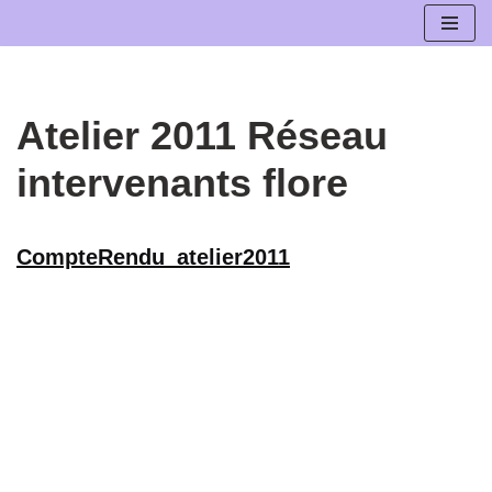
Aller
au
contenu
Atelier 2011 Réseau
intervenants flore
CompteRendu_atelier2011