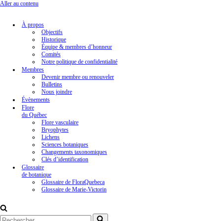
Aller au contenu
À propos
Objectifs
Historique
Équipe & membres d’honneur
Comités
Notre politique de confidentialité
Membres
Devenir membre ou renouveler
Bulletins
Nous joindre
Évènements
Flore
du Québec
Flore vasculaire
Bryophytes
Lichens
Sciences botaniques
Changements taxonomiques
Clés d’identification
Glossaire
de botanique
Glossaire de FloraQuebeca
Glossaire de Marie-Victorin
Rechercher...