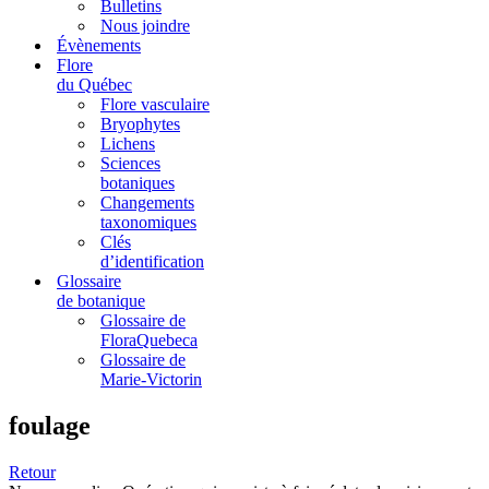
Bulletins
Nous joindre
Évènements
Flore
du Québec
Flore vasculaire
Bryophytes
Lichens
Sciences
botaniques
Changements
taxonomiques
Clés
d’identification
Glossaire
de botanique
Glossaire de
FloraQuebeca
Glossaire de
Marie-Victorin
foulage
Retour