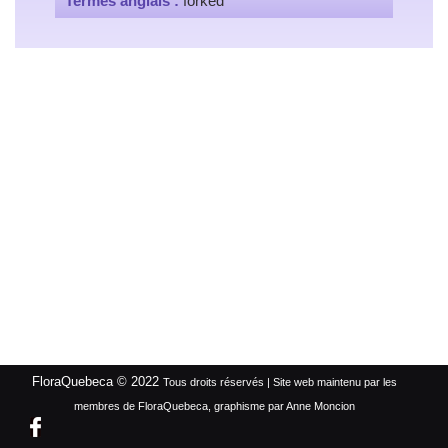
Termes anglais :
forked
FloraQuebeca © 2022
Tous droits réservés | Site web maintenu par les
membres de FloraQuebeca, graphisme par Anne Moncion