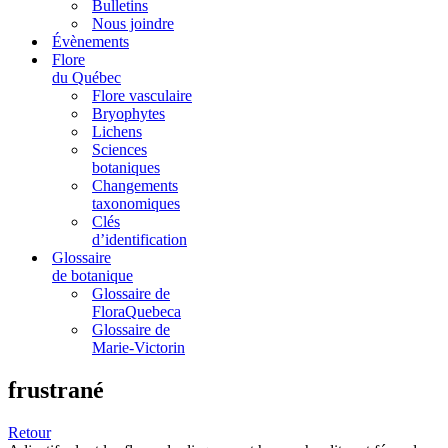
Bulletins
Nous joindre
Évènements
Flore
du Québec
Flore vasculaire
Bryophytes
Lichens
Sciences
botaniques
Changements
taxonomiques
Clés
d’identification
Glossaire
de botanique
Glossaire de
FloraQuebeca
Glossaire de
Marie-Victorin
frustrané
Retour