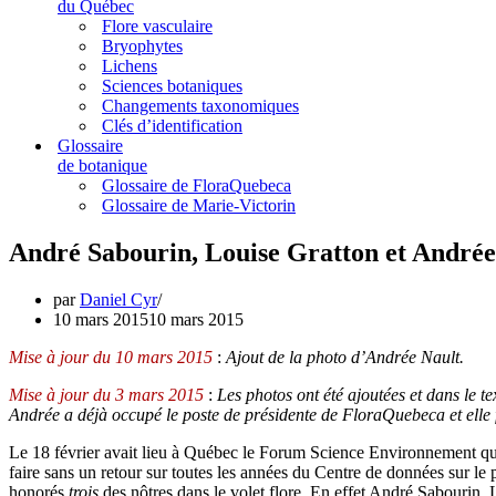
du Québec
Flore vasculaire
Bryophytes
Lichens
Sciences botaniques
Changements taxonomiques
Clés d’identification
Glossaire
de botanique
Glossaire de FloraQuebeca
Glossaire de Marie-Victorin
André Sabourin, Louise Gratton et André
par
Daniel Cyr
10 mars 2015
10 mars 2015
Mise à jour du 10 mars 2015
:
Ajout de la photo d’Andrée Nault.
Mise à jour du 3 mars 2015
:
Les photos ont été ajoutées et dans le te
Andrée a déjà occupé le poste de présidente de FloraQuebeca et elle fu
Le 18 février avait lieu à Québec le Forum Science Environnement qui
faire sans un retour sur toutes les années du Centre de données sur le
honorés
trois
des nôtres dans le volet flore. En effet André Sabourin,