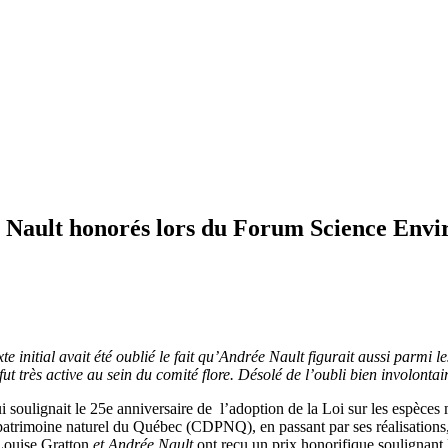
e Nault honorés lors du Forum Science Env
xte initial avait été oublié le fait qu’Andrée Nault figurait aussi parmi
t très active au sein du comité flore. Désolé de l’oubli bien involontai
 soulignait le 25e anniversaire de l’adoption de la Loi sur les espèce
 patrimoine naturel du Québec (CDPNQ), en passant par ses réalisations, 
 Louise Gratton
et Andrée Nault
ont reçu un prix honorifique soulignant 