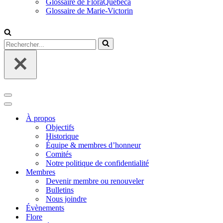
Glossaire de FloraQuebeca
Glossaire de Marie-Victorin
Rechercher...
Menu
de
Menu
navigation
de
À propos
navigation
Objectifs
Historique
Équipe & membres d’honneur
Comités
Notre politique de confidentialité
Membres
Devenir membre ou renouveler
Bulletins
Nous joindre
Évènements
Flore