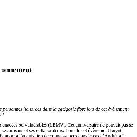
ironnement
 les personnes honorées dans la catégorie flore lors de cet évènement.
re!
s menacées ou vulnérables (LEMV). Cet anniversaire ne pouvait pas se
ses artisans et ses collaborateurs. Lors de cet évènement furent
l’apport à l’acquisition de connaissances dans le cas d’André, à la