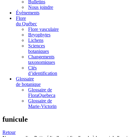
Bulletins
Nous joindre
Évènements
Flore
du Québec
Flore vasculaire
Bryophytes
Lichens
Sciences
botaniques
Changements
taxonomiques
Clés
d’identification
Glossaire
de botanique
Glossaire de
FloraQuebeca
Glossaire de
Marie-Victorin
funicule
Retour