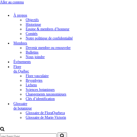
Aller au contenu
À propos
Objectifs
Historique
Équipe & membres d’honneur
Comités
Notre politique de confidentialité
Membres
Devenir membre ou renouveler
Bulletins
Nous joindre
Évènements
Flore
du Québec
Flore vasculaire
Bryophytes
Lichens
Sciences botaniques
Changements taxonomiques
Clés d’identification
Glossaire
de botanique
Glossaire de FloraQuebeca
Glossaire de Marie-Victorin
Rechercher...