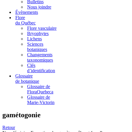
Bulletins
Nous joindre
Évènements
Flore
du Québec
Flore vasculaire
Bryophytes
Lichens
Sciences
botaniques
Changements
taxonomiques
Clés
d’identification
Glossaire
de botanique
Glossaire de
FloraQuebeca
Glossaire de
Marie-Victorin
gamétogonie
Retour