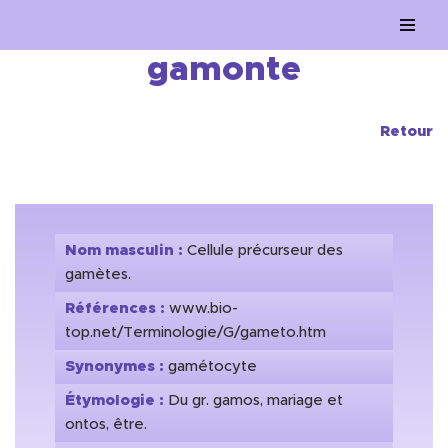
Aller
gamonte
au
contenu
Retour
Nom masculin :
Cellule précurseur des
gamètes.
Références :
www.bio-
top.net/Terminologie/G/gameto.htm
Synonymes :
gamétocyte
Étymologie :
Du gr. gamos, mariage et
ontos, être.