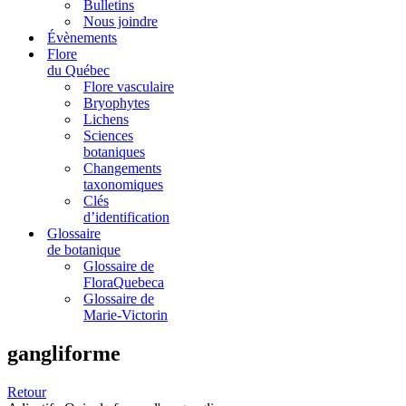
Bulletins
Nous joindre
Évènements
Flore
du Québec
Flore vasculaire
Bryophytes
Lichens
Sciences
botaniques
Changements
taxonomiques
Clés
d’identification
Glossaire
de botanique
Glossaire de
FloraQuebeca
Glossaire de
Marie-Victorin
gangliforme
Retour