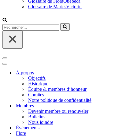
Glossaire de FloraQuebeca
Glossaire de Marie-Victorin
Rechercher...
Menu
de
Menu
navigation
de
À propos
navigation
Objectifs
Historique
Équipe & membres d’honneur
Comités
Notre politique de confidentialité
Membres
Devenir membre ou renouveler
Bulletins
Nous joindre
Évènements
Flore