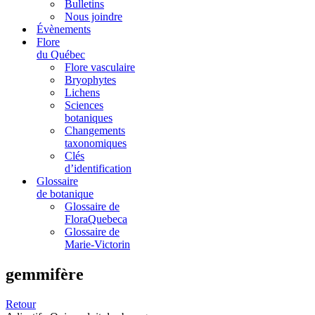
Bulletins
Nous joindre
Évènements
Flore
du Québec
Flore vasculaire
Bryophytes
Lichens
Sciences
botaniques
Changements
taxonomiques
Clés
d’identification
Glossaire
de botanique
Glossaire de
FloraQuebeca
Glossaire de
Marie-Victorin
gemmifère
Retour