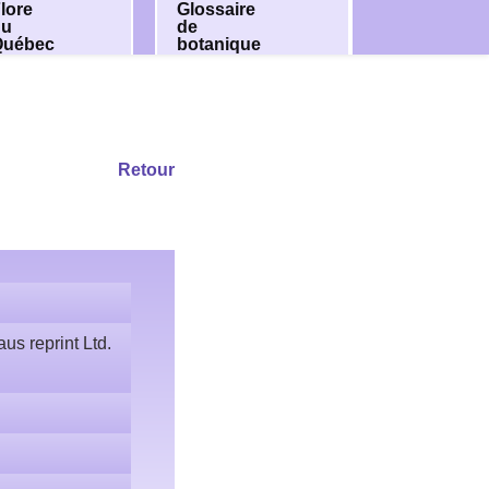
lore
Glossaire
du
de
Québec
botanique
Retour
us reprint Ltd.