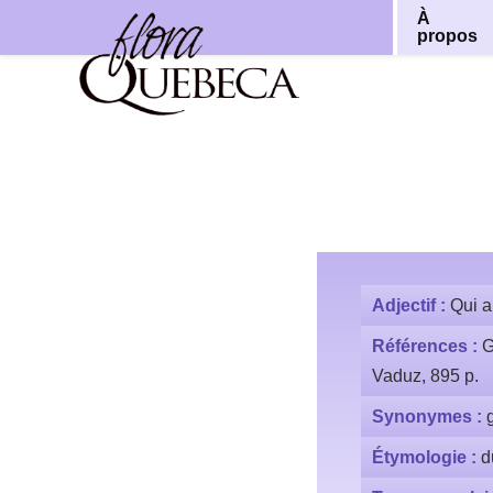
À
propos
Aller
au
contenu
Adjectif :
Qui a
Références :
G
Vaduz, 895 p.
Synonymes :
Étymologie :
d