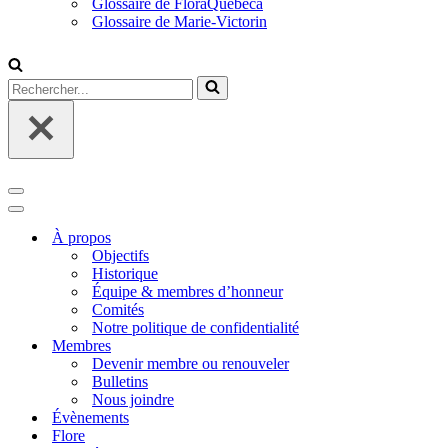
Glossaire de FloraQuebeca
Glossaire de Marie-Victorin
Rechercher...
Menu
de
Menu
navigation
de
À propos
navigation
Objectifs
Historique
Équipe & membres d’honneur
Comités
Notre politique de confidentialité
Membres
Devenir membre ou renouveler
Bulletins
Nous joindre
Évènements
Flore