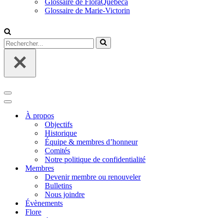
Glossaire de FloraQuebeca
Glossaire de Marie-Victorin
Rechercher...
Menu
de
Menu
navigation
de
À propos
navigation
Objectifs
Historique
Équipe & membres d’honneur
Comités
Notre politique de confidentialité
Membres
Devenir membre ou renouveler
Bulletins
Nous joindre
Évènements
Flore