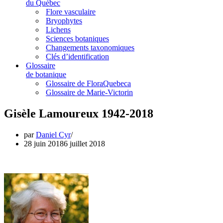
du Québec
Flore vasculaire
Bryophytes
Lichens
Sciences botaniques
Changements taxonomiques
Clés d’identification
Glossaire
de botanique
Glossaire de FloraQuebeca
Glossaire de Marie-Victorin
Gisèle Lamoureux 1942-2018
par
Daniel Cyr
28 juin 2018
6 juillet 2018