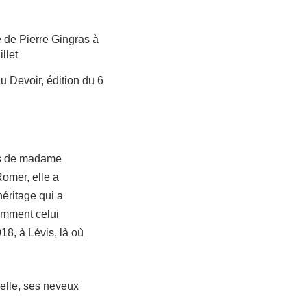
e de Pierre Gingras à
llet
u Devoir, édition du 6
ès de madame
omer, elle a
héritage qui a
tamment celui
18, à Lévis, là où
ielle, ses neveux