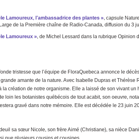
e Lamoureux, l’ambassadrice des plantes »
, capsule Natur
arge de la Première chaîne de Radio-Canada, diffusion du 3 jui
le Lamoureux »
, de Michel Lessard dans la rubrique Opinion d
ofonde tristesse que l’équipe de FloraQuebeca annonce le déc
grande amante de la nature. Avec Isabelle Dupras et Thérèse R
 la création de notre organisme. Elle a laissé de son vivant un 
e loin les botanistes québécois de tout acabit, son oeuvre, no
restera gravé dans notre mémoire. Elle est décédée le 23 juin 20
 deuil sa sœur Nicole, son frère Aimé (Christiane), sa nièce Dan
si que plusieurs cousins et cousines.