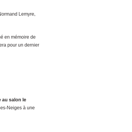
et Normand Lemyre,
qué en mémoire de
era pour un dernier
e au salon le
des-Neiges à une