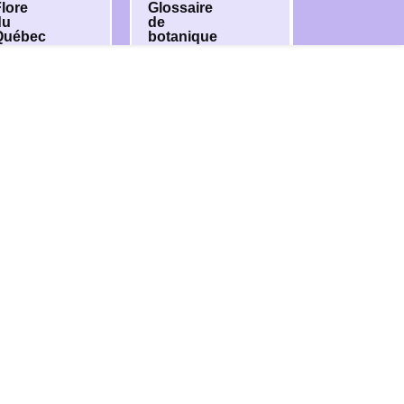
lore
Glossaire
du
de
Québec
botanique