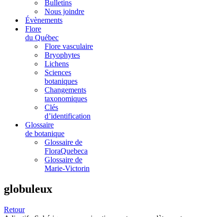
Bulletins
Nous joindre
Évènements
Flore
du Québec
Flore vasculaire
Bryophytes
Lichens
Sciences
botaniques
Changements
taxonomiques
Clés
d’identification
Glossaire
de botanique
Glossaire de
FloraQuebeca
Glossaire de
Marie-Victorin
globuleux
Retour