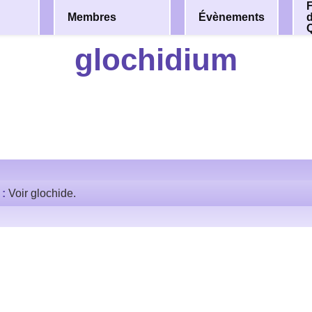
F
Membres
Évènements
glochidium
 :
Voir glochide.