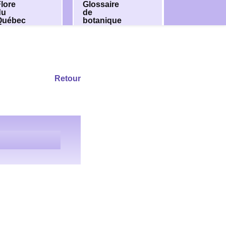
lore
Glossaire
du
de
Québec
botanique
Retour