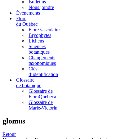
Bulletins
Nous joindre
Évènements
Flore
du Québec
Flore vasculaire
Bryophytes
Lichens
Sciences
botaniques
Changements
taxonomiques
Clés
d’identification
Glossaire
de botanique
Glossaire de
FloraQuebeca
Glossaire de
Marie-Victorin
glomus
Retour