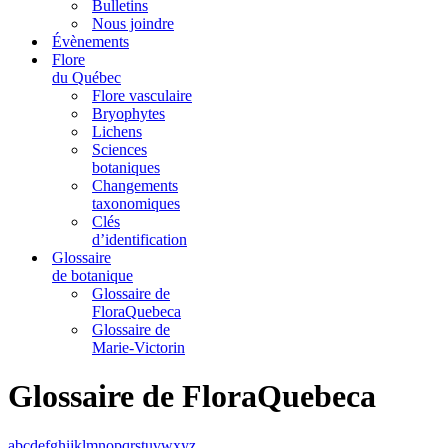
Bulletins
Nous joindre
Évènements
Flore
du Québec
Flore vasculaire
Bryophytes
Lichens
Sciences
botaniques
Changements
taxonomiques
Clés
d’identification
Glossaire
de botanique
Glossaire de
FloraQuebeca
Glossaire de
Marie-Victorin
Glossaire de FloraQuebeca
a
b
c
d
e
f
g
h
i
j
k
l
m
n
o
p
q
r
s
t
u
v
w
x
y
z