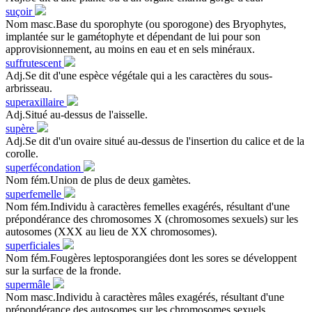
suçoir
Nom masc.Base du sporophyte (ou sporogone) des Bryophytes,
implantée sur le gamétophyte et dépendant de lui pour son
approvisionnement, au moins en eau et en sels minéraux.
suffrutescent
Adj.Se dit d'une espèce végétale qui a les caractères du sous-
arbrisseau.
superaxillaire
Adj.Situé au-dessus de l'aisselle.
supère
Adj.Se dit d'un ovaire situé au-dessus de l'insertion du calice et de la
corolle.
superfécondation
Nom fém.Union de plus de deux gamètes.
superfemelle
Nom fém.Individu à caractères femelles exagérés, résultant d'une
prépondérance des chromosomes X (chromosomes sexuels) sur les
autosomes (XXX au lieu de XX chromosomes).
superficiales
Nom fém.Fougères leptosporangiées dont les sores se développent
sur la surface de la fronde.
supermâle
Nom masc.Individu à caractères mâles exagérés, résultant d'une
prépondérance des autosomes sur les chromosomes sexuels.