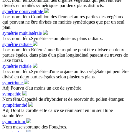
Loc. nom. fém.Condition des organes végétaux qui peuvent être
divisés en moitiés symétriques par deux plans distincts.
symétrie dorsiventrale
Loc. nom. fém.Condition des fleurs et autres parties des végétaux
qui peuvent ne être divisés en moitiés symétriques que par un seul
plan.
symétrie multilatérale
Loc. nom. fém.Symétrie selon plusieurs plans radiaux.
symétrie radiale
Loc. nom. fém.Réfère à une fleur qui ne peut être divisée en deux
parties égales, dans plus d'un plan longitudinal passant au travers de
l'axe floral.
symétrie radiale
Loc. nom. fém.Symétrie d'une organe ou tissu végétale qui peut être
divisé en deux parties égales selon plusieurs plans.
symétrique
Adj.Pourvu d'au moins un axe de symétrie.
sympathie
Nom fém.Capacité de s'hybrider et de recevoir du pollen étranger.
sympérianthé
Adj.Dont la corolle et le calice se réunissent en un seul tube
staminifère.
symplocium
Nom masc.sporange des Fougères.