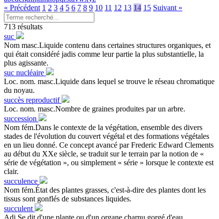
« Précédent
1
2
3
4
5
6
7
8
9
10
11
12
13
14
15
Suivant »
713 résultats
suc
Nom masc.Liquide contenu dans certaines structures organiques, et
qui était considéré jadis comme leur partie la plus substantielle, la
plus agissante.
suc nucléaire
Loc. nom. masc.Liquide dans lequel se trouve le réseau chromatique
du noyau.
succès reproductif
Loc. nom. masc.Nombre de graines produites par un arbre.
succession
Nom fém.Dans le contexte de la végétation, ensemble des divers
stades de l'évolution du couvert végétal et des formations végétales
en un lieu donné. Ce concept avancé par Frederic Edward Clements
au début du XXe siècle, se traduit sur le terrain par la notion de «
série de végétation », ou simplement « série » lorsque le contexte est
clair.
succulence
Nom fém.État des plantes grasses, c'est-à-dire des plantes dont les
tissus sont gonflés de substances liquides.
succulent
Adj.Se dit d'une plante ou d'un organe charnu gorgé d'eau.