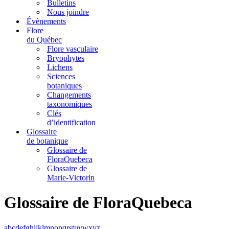
Bulletins
Nous joindre
Évènements
Flore
du Québec
Flore vasculaire
Bryophytes
Lichens
Sciences
botaniques
Changements
taxonomiques
Clés
d’identification
Glossaire
de botanique
Glossaire de
FloraQuebeca
Glossaire de
Marie-Victorin
Glossaire de FloraQuebeca
a
b
c
d
e
f
g
h
i
j
k
l
m
n
o
p
q
r
s
t
u
v
w
x
y
z