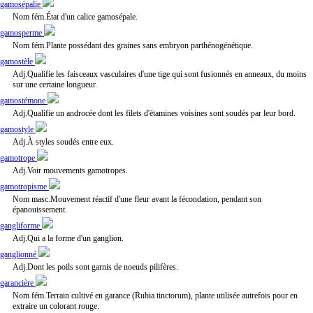
gamosépalie
Nom fém.État d'un calice gamosépale.
gamosperme
Nom fém.Plante possédant des graines sans embryon parthénogénétique.
gamostèle
Adj.Qualifie les faisceaux vasculaires d'une tige qui sont fusionnés en anneaux, du moins
sur une certaine longueur.
gamostémone
Adj.Qualifie un androcée dont les filets d'étamines voisines sont soudés par leur bord.
gamostyle
Adj.À styles soudés entre eux.
gamotrope
Adj.Voir mouvements gamotropes.
gamotropisme
Nom masc.Mouvement réactif d'une fleur avant la fécondation, pendant son
épanouissement.
gangliforme
Adj.Qui a la forme d'un ganglion.
ganglionné
Adj.Dont les poils sont garnis de noeuds pilifères.
garancière
Nom fém.Terrain cultivé en garance (Rubia tinctorum), plante utilisée autrefois pour en
extraire un colorant rouge.