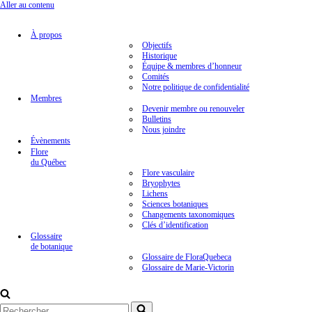
Aller au contenu
À propos
Objectifs
Historique
Équipe & membres d’honneur
Comités
Notre politique de confidentialité
Membres
Devenir membre ou renouveler
Bulletins
Nous joindre
Évènements
Flore
du Québec
Flore vasculaire
Bryophytes
Lichens
Sciences botaniques
Changements taxonomiques
Clés d’identification
Glossaire
de botanique
Glossaire de FloraQuebeca
Glossaire de Marie-Victorin
Rechercher...