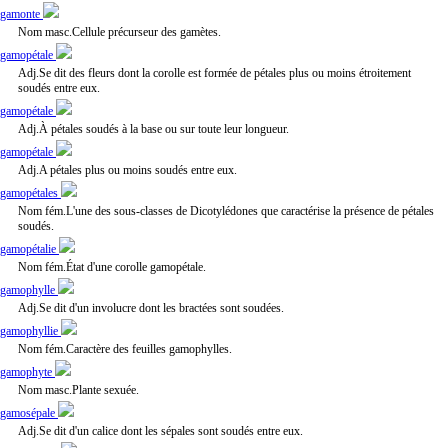
gamonte
Nom masc.Cellule précurseur des gamètes.
gamopétale
Adj.Se dit des fleurs dont la corolle est formée de pétales plus ou moins étroitement
soudés entre eux.
gamopétale
Adj.À pétales soudés à la base ou sur toute leur longueur.
gamopétale
Adj.A pétales plus ou moins soudés entre eux.
gamopétales
Nom fém.L'une des sous-classes de Dicotylédones que caractérise la présence de pétales
soudés.
gamopétalie
Nom fém.État d'une corolle gamopétale.
gamophylle
Adj.Se dit d'un involucre dont les bractées sont soudées.
gamophyllie
Nom fém.Caractère des feuilles gamophylles.
gamophyte
Nom masc.Plante sexuée.
gamosépale
Adj.Se dit d'un calice dont les sépales sont soudés entre eux.