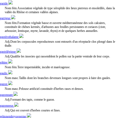
garide
Nom fém.Association végétale de type xérophile des lieux pierreux et ensoleillés, dans la
vallée du Rhône et certaines vallées alpines.
garrigue
Nom fém.Formation végétale basse et ouverte méditerranéenne des sols calcaires,
constituée de chênes kermès, d'arbustes aux feuilles persistantes et coriaces (ciste,
arbousier, lentisque, myrte, lavande, thym) et de quelques herbes annuelles.
gastérothalame
Adj.Dont les corpuscules reproducteurs sont entourés d'un réceptacle clos plongé dans le
thalle.
gastrilégique
Adj.Qualifie les insectes qui rassemblent le pollen sur la partie ventrale de leur corps.
gâtine
Nom fém.Terre imperméable, inculte et marécageuse.
gaulis
Nom masc.Taillis dont les branches devenues longues sont propres à faire des gaules.
gazon
Nom masc.Pelouse artificiel constituée d'herbes rases et denses.
gazonnant
Adj.Formant des tapis, comme le gazon.
gazonneux
Adj.Qui est couvert d'herbes courtes et fines.
géitonembryosperme