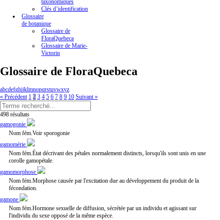
taxonomiques
Clés d’identification
Glossaire
de botanique
Glossaire de
FloraQuebeca
Glossaire de Marie-
Victorin
Glossaire de FloraQuebeca
a
b
c
d
e
f
g
h
i
j
k
l
m
n
o
p
q
r
s
t
u
v
w
x
y
z
« Précédent
1
2
3
4
5
6
7
8
9
10
Suivant »
498 résultats
gamogonie
Nom fém.Voir sporogonie
gamomérie
Nom fém.État décrivant des pétales normalement distincts, lorsqu'ils sont unis en une
corolle gamopétale.
gamomorphose
Nom fém.Morphose causée par l'excitation due au développement du produit de la
fécondation.
gamone
Nom fém.Hormone sexuelle de diffusion, sécrétée par un individu et agissant sur
l'individu du sexe opposé de la même espèce.