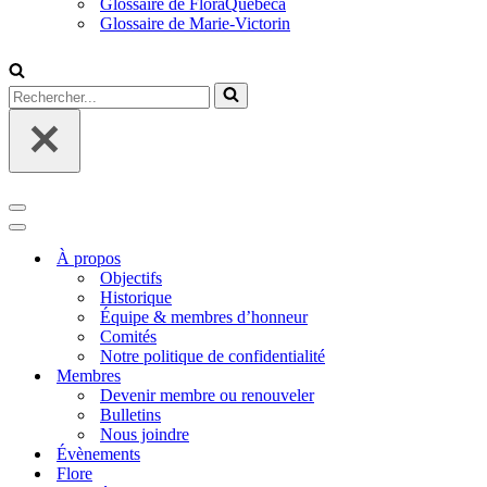
Glossaire de FloraQuebeca
Glossaire de Marie-Victorin
Rechercher...
Menu
de
Menu
navigation
de
À propos
navigation
Objectifs
Historique
Équipe & membres d’honneur
Comités
Notre politique de confidentialité
Membres
Devenir membre ou renouveler
Bulletins
Nous joindre
Évènements
Flore