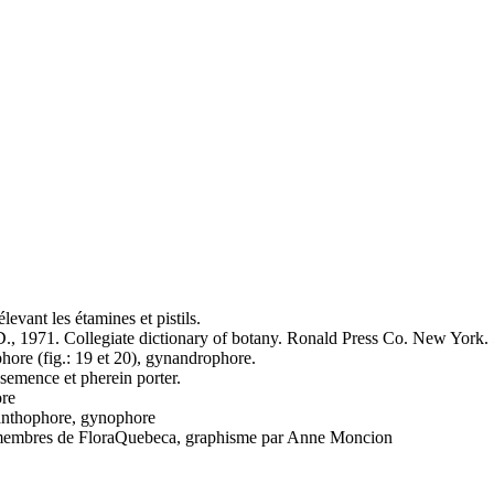
levant les étamines et pistils.
 1971. Collegiate dictionary of botany. Ronald Press Co. New York. 
ore (fig.: 19 et 20), gynandrophore.
 semence et pherein porter.
re
anthophore, gynophore
es membres de FloraQuebeca, graphisme par Anne Moncion