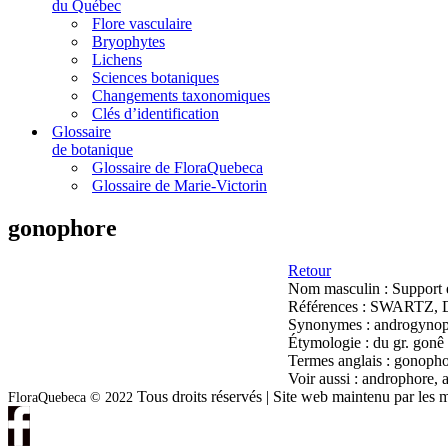
du Québec
Flore vasculaire
Bryophytes
Lichens
Sciences botaniques
Changements taxonomiques
Clés d’identification
Glossaire
de botanique
Glossaire de FloraQuebeca
Glossaire de Marie-Victorin
gonophore
Retour
Nom masculin :
Support é
Références :
SWARTZ, D.,
Synonymes :
androgynoph
Étymologie :
du gr. gonê
Termes anglais :
gonopho
Voir aussi :
androphore, 
Tous droits réservés | Site web maintenu par l
FloraQuebeca © 2022