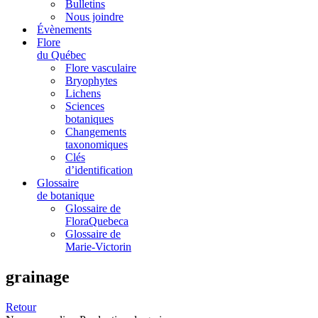
Bulletins
Nous joindre
Évènements
Flore
du Québec
Flore vasculaire
Bryophytes
Lichens
Sciences
botaniques
Changements
taxonomiques
Clés
d’identification
Glossaire
de botanique
Glossaire de
FloraQuebeca
Glossaire de
Marie-Victorin
grainage
Retour