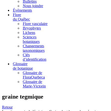
Bulletins
Nous joindre
Évènements
Flore
du Québec
Flore vasculaire
Bryophytes
Lichens
Sciences
botaniques
Changements
taxonomiques
Clés
d’identification
Glossaire
de botanique
Glossaire de
FloraQuebeca
Glossaire de
Marie-Victorin
graine tegmique
Retour