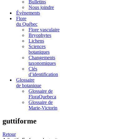
Bulletins
Nous joindre
Évènements
Flore
du Québec
Flore vasculaire
Bryophytes
Lichens
Sciences
botaniques
Changements
taxonomiques
Clés
d’identification
Glossaire
de botanique
Glossaire de
FloraQuebeca
Glossaire de
Marie-Victorin
guttiforme
Retour