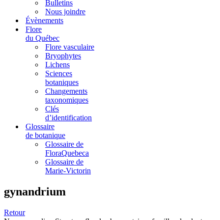
Bulletins
Nous joindre
Évènements
Flore
du Québec
Flore vasculaire
Bryophytes
Lichens
Sciences
botaniques
Changements
taxonomiques
Clés
d’identification
Glossaire
de botanique
Glossaire de
FloraQuebeca
Glossaire de
Marie-Victorin
gynandrium
Retour