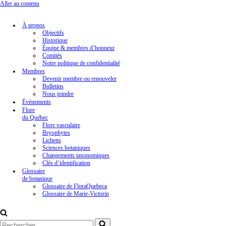
Aller au contenu
À propos
Objectifs
Historique
Équipe & membres d’honneur
Comités
Notre politique de confidentialité
Membres
Devenir membre ou renouveler
Bulletins
Nous joindre
Évènements
Flore
du Québec
Flore vasculaire
Bryophytes
Lichens
Sciences botaniques
Changements taxonomiques
Clés d’identification
Glossaire
de botanique
Glossaire de FloraQuebeca
Glossaire de Marie-Victorin
Rechercher...