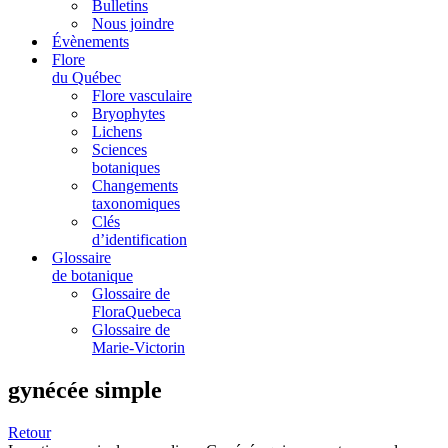
Bulletins
Nous joindre
Évènements
Flore
du Québec
Flore vasculaire
Bryophytes
Lichens
Sciences
botaniques
Changements
taxonomiques
Clés
d’identification
Glossaire
de botanique
Glossaire de
FloraQuebeca
Glossaire de
Marie-Victorin
gynécée simple
Retour