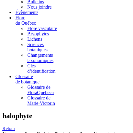
Bulletins
Nous joindre
Évènements
Flore
du Québec
Flore vasculaire
Bryophytes
Lichens
Sciences
botaniques
Changements
taxonomiques
Clés
d’identification
Glossaire
de botanique
Glossaire de
FloraQuebeca
Glossaire de
Marie-Victorin
halophyte
Retour